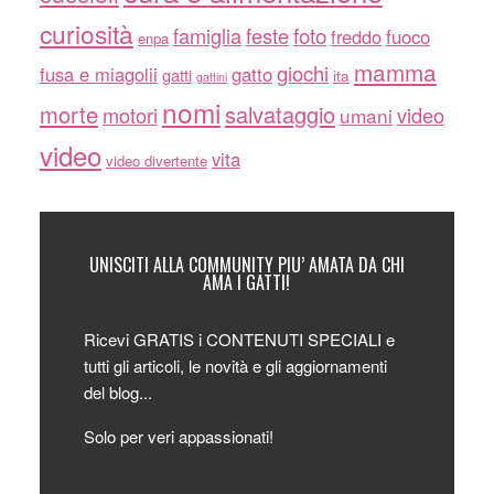
curiosità
famiglia
feste
foto
freddo
fuoco
enpa
mamma
giochi
fusa e miagolii
gatto
gatti
ita
gattini
nomi
morte
salvataggio
motori
video
umani
video
vita
video divertente
UNISCITI ALLA COMMUNITY PIU’ AMATA DA CHI
AMA I GATTI!
Ricevi GRATIS i CONTENUTI SPECIALI e
tutti gli articoli, le novità e gli aggiornamenti
del blog...
Solo per veri appassionati!