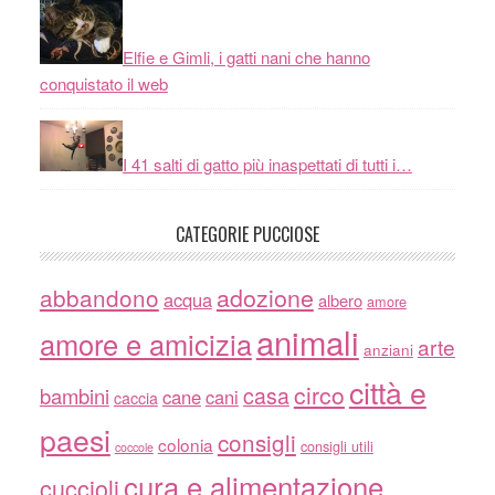
Elfie e Gimli, i gatti nani che hanno
conquistato il web
I 41 salti di gatto più inaspettati di tutti i…
CATEGORIE PUCCIOSE
adozione
abbandono
acqua
albero
amore
animali
amore e amicizia
arte
anziani
città e
circo
casa
bambini
cane
cani
caccia
paesi
consigli
colonia
consigli utili
coccole
cura e alimentazione
cuccioli