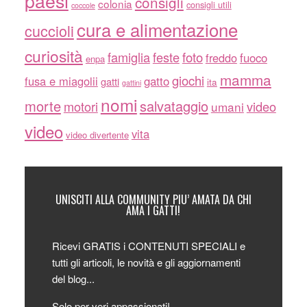
paesi
consigli
colonia
consigli utili
coccole
cura e alimentazione
cuccioli
curiosità
famiglia
feste
foto
freddo
fuoco
enpa
mamma
giochi
fusa e miagolii
gatto
gatti
ita
gattini
nomi
morte
salvataggio
motori
video
umani
video
vita
video divertente
UNISCITI ALLA COMMUNITY PIU’ AMATA DA CHI
AMA I GATTI!
Ricevi GRATIS i CONTENUTI SPECIALI e
tutti gli articoli, le novità e gli aggiornamenti
del blog...
Solo per veri appassionati!