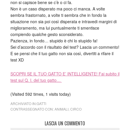
non si capisce bene se c’è o ci fa.
Non è un caso disperato ma poco ci manca. A volte
sembra frastornato, a volte ti sembra che in fondo la
situazione non sia poi così disperata e intravedi margini di
miglioramento, ma lui puntualmente ti smentisce
compiendo qualche gesto sconsiderato.
Pazienza, in fondo… stupido è chi lo stupido fa!
Sei d’accordo con il risultato del test? Lascia un commento!
E se pensi che il tuo gatto non sia così, divertiti a rifare il
test XD
SCOPRI SE IL TUO GATTO E’ INTELLIGENTE! Fai subito il
test sul Q. I. del tuo gatto…
(Visited 592 times, 1 visits today)
ARCHIVIATO IN:
GATTI
CONTRASSEGNATO CON:
ANIMALI
,
CIRCO
LASCIA UN COMMENTO