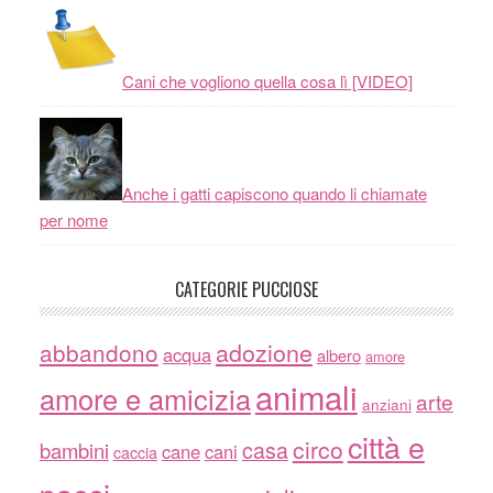
Cani che vogliono quella cosa lì [VIDEO]
Anche i gatti capiscono quando li chiamate
per nome
CATEGORIE PUCCIOSE
adozione
abbandono
acqua
albero
amore
animali
amore e amicizia
arte
anziani
città e
circo
casa
bambini
cane
cani
caccia