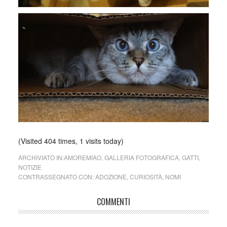
(Visited 404 times, 1 visits today)
ARCHIVIATO IN:
AMOREMIAO
,
GALLERIA FOTOGRAFICA
,
GATTI
,
NOTIZIE
CONTRASSEGNATO CON:
ADOZIONE
,
CURIOSITÀ
,
NOMI
COMMENTI