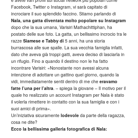
e avete vari profili sui social network più popolari come
Facebook, Twitter o Instagram, vi sarà capitato di
incrociare il suo splendido faccino. Stiamo parlando di
Nala, una gatta diventata molto popolare su Instagram
dopo che la sua umana, Varisiri Mathachittiphan, ha
postato delle sue foto. La gatta, un bellissimo incrocio tra le
razze
Siamese e Tabby di
5 anni, ha una storia
burrascosa alle sue spalle. La sua vecchia famiglia infatti,
dato che aveva già troppi gatti, aveva deciso di lasciarla in
un rifugio. Fino a quando il destino non le ha fatto
incontrare Varisiri: «Nonostante non avessi alcuna
intenzione di adottare un gattino quel giorno, quando la
vidi, immediatamente sentii dentro di me che
eravamo
fatte l’una per l’altra
. – spiega la giovane – Il motivo per il
quale ho realizzato un account Instagram per Nala è stato
il volerla rimettere in contatto con la sua famiglia e con i
suoi amici di prima».
Un’iniziativa sicuramente
lodevole
da parte della ragazza,
cosa ne dite?
Ecco la bellissima galleria fotografica di Nala: