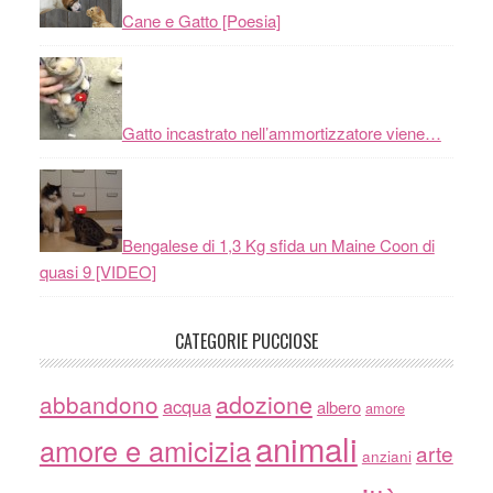
Cane e Gatto [Poesia]
Gatto incastrato nell’ammortizzatore viene…
Bengalese di 1,3 Kg sfida un Maine Coon di
quasi 9 [VIDEO]
CATEGORIE PUCCIOSE
adozione
abbandono
acqua
albero
amore
animali
amore e amicizia
arte
anziani