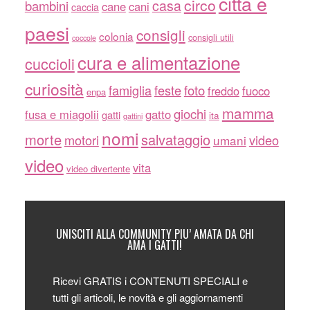
città e
circo
casa
bambini
cane
cani
caccia
paesi
consigli
colonia
consigli utili
coccole
cura e alimentazione
cuccioli
curiosità
famiglia
feste
foto
freddo
fuoco
enpa
mamma
giochi
fusa e miagolii
gatto
gatti
ita
gattini
nomi
morte
salvataggio
motori
video
umani
video
vita
video divertente
UNISCITI ALLA COMMUNITY PIU’ AMATA DA CHI
AMA I GATTI!
Ricevi GRATIS i CONTENUTI SPECIALI e
tutti gli articoli, le novità e gli aggiornamenti