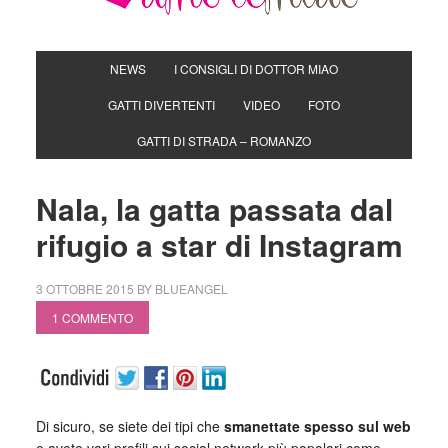
NEWS
I CONSIGLI DI DOTTOR MIAO
GATTI DIVERTENTI
VIDEO
FOTO
GATTI DI STRADA – ROMANZO
Nala, la gatta passata dal
rifugio a star di Instagram
3 OTTOBRE 2015
BY
BLUEANGEL
1 COMMENTO
Di sicuro, se siete dei tipi che
smanettate spesso sul web