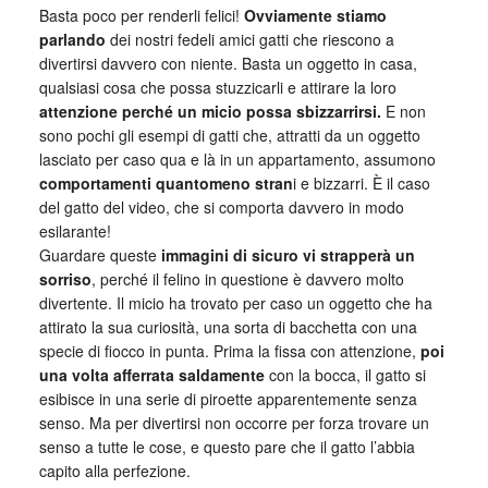
Basta poco per renderli felici!
Ovviamente stiamo
parlando
dei nostri fedeli amici gatti che riescono a
divertirsi davvero con niente. Basta un oggetto in casa,
qualsiasi cosa che possa stuzzicarli e attirare la loro
attenzione perché un micio possa sbizzarrirsi.
E non
sono pochi gli esempi di gatti che, attratti da un oggetto
lasciato per caso qua e là in un appartamento, assumono
comportamenti quantomeno stran
i e bizzarri. È il caso
del gatto del video, che si comporta davvero in modo
esilarante!
Guardare queste
immagini di sicuro vi strapperà un
sorriso
, perché il felino in questione è davvero molto
divertente. Il micio ha trovato per caso un oggetto che ha
attirato la sua curiosità, una sorta di bacchetta con una
specie di fiocco in punta. Prima la fissa con attenzione,
poi
una volta afferrata saldamente
con la bocca, il gatto si
esibisce in una serie di piroette apparentemente senza
senso. Ma per divertirsi non occorre per forza trovare un
senso a tutte le cose, e questo pare che il gatto l’abbia
capito alla perfezione.