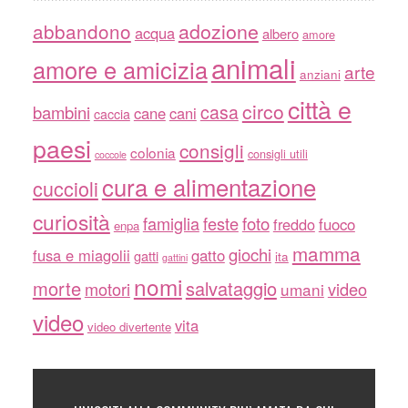
adozione
abbandono
acqua
albero
amore
animali
amore e amicizia
arte
anziani
città e
circo
casa
bambini
cane
cani
caccia
paesi
consigli
colonia
consigli utili
coccole
cura e alimentazione
cuccioli
curiosità
famiglia
feste
foto
freddo
fuoco
enpa
mamma
giochi
fusa e miagolii
gatto
gatti
ita
gattini
nomi
morte
salvataggio
motori
video
umani
video
vita
video divertente