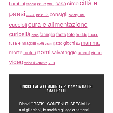
città e
circo
casa
bambini
cane
cani
caccia
paesi
consigli
colonia
consigli utili
coccole
cura e alimentazione
cuccioli
curiosità
famiglia
feste
foto
freddo
fuoco
enpa
mamma
giochi
fusa e miagolii
gatto
gatti
ita
gattini
nomi
morte
salvataggio
motori
video
umani
video
vita
video divertente
UNISCITI ALLA COMMUNITY PIU’ AMATA DA CHI
AMA I GATTI!
Ricevi GRATIS i CONTENUTI SPECIALI e
tutti gli articoli, le novità e gli aggiornamenti