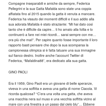
Compagne inseparabili e amiche da sempre, Federica
Pellegrini e la sua Gatta Mafalda sono state una coppia
affiatata fino al 2015 quando la gatta è venuta a mancare.
Federica ha vissuto dei momenti difficili e il suo addio alla
sua adorata Mafalda è stato straziante: “Mi hai dato così
tanto che è difficile da capire… ti ho amato alla follia e lo
continuerò a fare nei miei ricordi… sarai sempre con me…
ora più che mai!”. Per capire quanto fosse importante il loro
rapporto basti pensare che dopo la sua scomparsa la
campionessa olimpica si è fatta tatuare una sua immagine
sul fianco destro. Inoltre anche l’account Twitter di
Federica, “Mafaldina88”, era dedicato alla sua gatta.
GINO PAOLI
Era il 1959, Gino Paoli era un giovane di belle speranze,
viveva in una soffitta e aveva una gatta di nome Ciacola. Vi
ricorda qualcosa? “C’era una volta una gatta, che aveva
una macchia nera sul muso e una vecchia soffitta vicino al
mare con una finestra a un passo dal cielo blu”… Ebbene