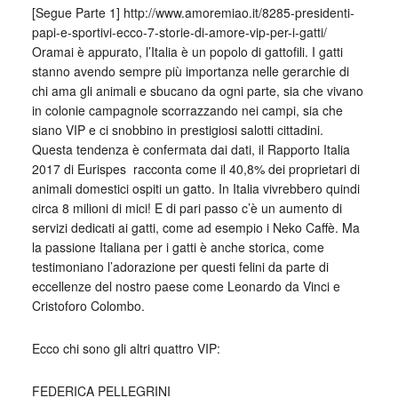
[Segue Parte 1] http://www.amoremiao.it/8285-presidenti-
papi-e-sportivi-ecco-7-storie-di-amore-vip-per-i-gatti/
Oramai è appurato, l’Italia è un popolo di gattofili. I gatti
stanno avendo sempre più importanza nelle gerarchie di
chi ama gli animali e sbucano da ogni parte, sia che vivano
in colonie campagnole scorrazzando nei campi, sia che
siano VIP e ci snobbino in prestigiosi salotti cittadini.
Questa tendenza è confermata dai dati, il Rapporto Italia
2017 di Eurispes racconta come il 40,8% dei proprietari di
animali domestici ospiti un gatto. In Italia vivrebbero quindi
circa 8 milioni di mici! E di pari passo c’è un aumento di
servizi dedicati ai gatti, come ad esempio i Neko Caffè. Ma
la passione Italiana per i gatti è anche storica, come
testimoniano l’adorazione per questi felini da parte di
eccellenze del nostro paese come Leonardo da Vinci e
Cristoforo Colombo.
Ecco chi sono gli altri quattro VIP:
FEDERICA PELLEGRINI