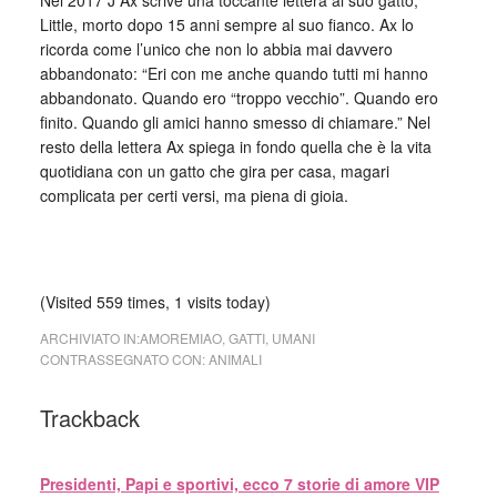
Nel 2017 J Ax scrive una toccante lettera al suo gatto,
Little, morto dopo 15 anni sempre al suo fianco. Ax lo
ricorda come l’unico che non lo abbia mai davvero
abbandonato: “Eri con me anche quando tutti mi hanno
abbandonato. Quando ero “troppo vecchio”. Quando ero
finito. Quando gli amici hanno smesso di chiamare.” Nel
resto della lettera Ax spiega in fondo quella che è la vita
quotidiana con un gatto che gira per casa, magari
complicata per certi versi, ma piena di gioia.
(Visited 559 times, 1 visits today)
ARCHIVIATO IN:
AMOREMIAO
,
GATTI
,
UMANI
CONTRASSEGNATO CON:
ANIMALI
Trackback
Presidenti, Papi e sportivi, ecco 7 storie di amore VIP